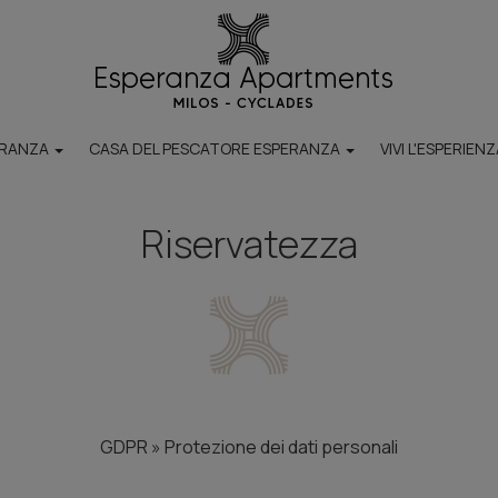
ERANZA
CASA DEL PESCATORE ESPERANZA
VIVI L'ESPERIEN
DI
A PROPOSITO DI
SPIAGGE
POSIZIONE
Riservatezza
TI
CASE DEI PESCATORI
GDPR » Protezione dei dati personali