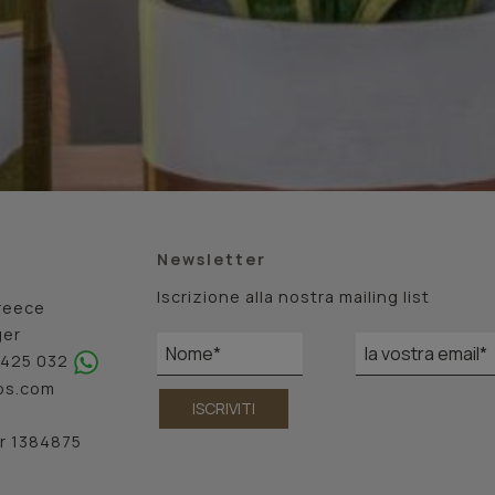
Newsletter
Iscrizione alla nostra mailing list
reece
ger
4 425 032
os.com
ISCRIVITI
r 1384875