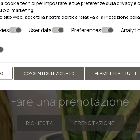
za cookie tecnici per impostare le tue preferenze sulla privacy e 
ici o di marketing.
 sito Web, accetti la nostra politica relativa alla
Protezione della
kies
User data
Preferences
Analyti
TO
CONSENTI SELEZIONATO
PERMETTERE TUTTI
Fare una prenotazione
RICHIESTA
PRENOTAZIONE