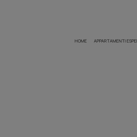
HOME
APPARTAMENTI ESP
A PROPOSITO 
POSIZIONE
APPARTAMEN