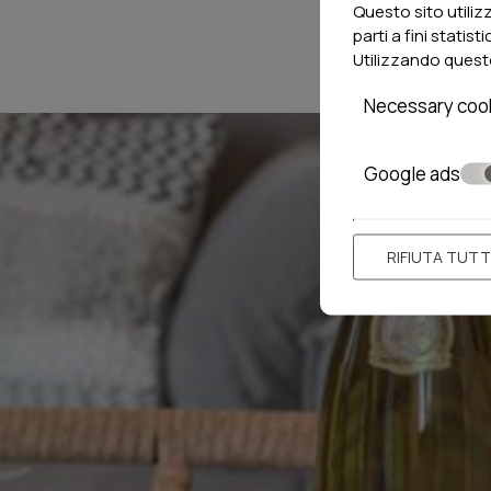
Il nostro sito web funziona in ambiente sicuro SSL.
Questo sito utiliz
parti a fini statist
Utilizzando questo
Necessary coo
Google ads
RIFIUTA TUT