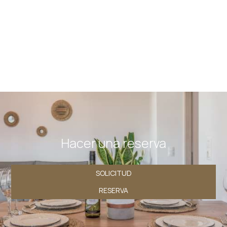
el fin de mejorar continuamente nuestro sitio web para
satisfacer mejor las necesidades de nuestros clientes.
Recomendamos a los niños y jóvenes menores de 18
años que obtengan el permiso de sus padres antes de
enviar sus datos personales en el sitio web.
Nuestro sitio web funciona en un entorno seguro SSL.
Hacer una reserva
SOLICITUD
RESERVA