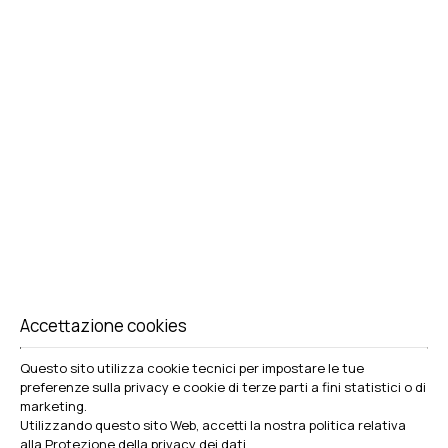
ESPERANZA CASA DEL PESCATORE 3
35 M²
2-3 PERSONE
1 LETTO MATRIMONIALE E 1 DIVANO LETTO
DI PIÙ
PRENOTAZIONE
Accettazione cookies
Questo sito utilizza cookie tecnici per impostare le tue
preferenze sulla privacy e cookie di terze parti a fini statistici o di
Fare una prenotazione
marketing.
Utilizzando questo sito Web, accetti la nostra politica relativa
alla
Protezione della privacy dei dati
.