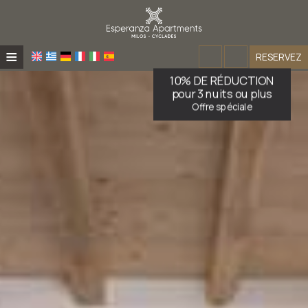
≡
RESERVEZ
10% DE RÉDUCTION
ACCUEIL
pour 3 nuits ou plus
Offre spéciale
APPARTEMENTS ESPERANZA
MAISON DE PÊCHEUR ESPERANZA
À PROPOS
EMPLACEMENT
VIVEZ L'EXPÉRIENCE
À PROPOS
APPARTEMENTS
EMPLACEMENT
DEMANDE
PLAGES
MAISONS DE PÊCHEURS
CONTACT