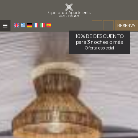
≡
RESERVA
10% DE DESCUENTO
INICIO
para 3 noches o más
Oferta especial
APARTAMENTOS ESPERANZA
CASA DEL PESCADOR ESPERANZA
ACERCA DE
UBICACIÓN
VIVE LA EXPERIENCIA
ACERCA DE
APARTAMENTOS
UBICACIÓN
INVESTIGACIÓN
PLAYAS
CASAS DE PESCADORES
CONTACTO