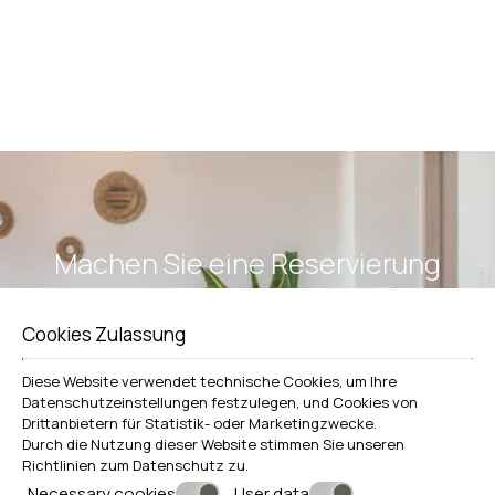
5 km vom Strand von Fyropotamos entfernt
5 km vom Strand von Plathiena entfernt
5 km vom Dorf Plaka entfernt
10 km vom Hafen entfernt (Dorf Adamas)
10 km vom Flughafen entfernt
Machen Sie eine Reservierung
ANFRAGE
Cookies Zulassung
BUCHEN
Diese Website verwendet technische Cookies, um Ihre
Datenschutzeinstellungen festzulegen, und Cookies von
Drittanbietern für Statistik- oder Marketingzwecke.
Durch die Nutzung dieser Website stimmen Sie unseren
Richtlinien zum
Datenschutz
zu.
Necessary cookies
User data